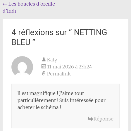
Navigation
←
Les boucles d’oreille
d’Indi
de
l'article
4 réflexions sur “
NETTING
BLEU
”
Katy
11 mai 2026 à 23h24
Permalink
Il est magnifique ! J’aime tout
particulièrement ! Suis intéressée pour
acheter le schéma !
Réponse