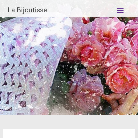
Aller
La Bijoutisse
au
contenu
principal