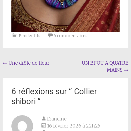
Pendentifs
6 commentaires
Navigation
←
Une drôle de fleur
UN BIJOU A QUATRE
MAINS
→
de
l'article
6 réflexions sur “
Collier
shibori
”
Francine
16 février 2026 à 22h25