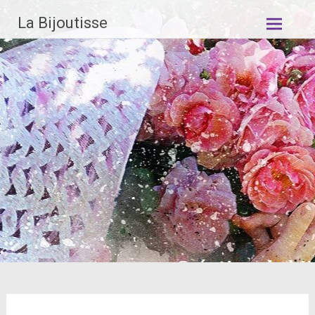
Aller
La Bijoutisse
au
contenu
principal