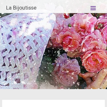
Aller
La Bijoutisse
au
contenu
principal