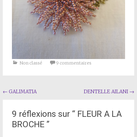
Non classé
9 commentaires
Navigation
←
GALIMATIA
DENTELLE AILANI
→
de
l'article
9 réflexions sur “
FLEUR A LA
BROCHE
”